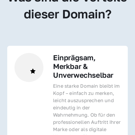
dieser Domain?
Einprägsam, 
Merkbar & 
Unverwechselbar
Eine starke Domain bleibt im 
Kopf – einfach zu merken, 
leicht auszusprechen und 
eindeutig in der 
Wahrnehmung. Ob für den 
professionellen Auftritt Ihrer 
Marke oder als digitale 