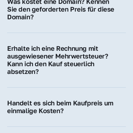
Was kostet eine Domain? Kennen 
Adressen oder als digitale Investition.
Sie den geforderten Preis für diese 
Domain?
Der Preis variiert je nach Domain. Für diese 
Domain liegt ein konkreter Kaufpreis vor – 
kontaktieren Sie uns gerne für ein 
Erhalte ich eine Rechnung mit 
unverbindliches Angebot.
ausgewiesener Mehrwertsteuer? 
Kann ich den Kauf steuerlich 
absetzen?
Ja, Sie erhalten eine Rechnung mit MwSt. 
Für Unternehmen ist der Kauf in der Regel 
steuerlich absetzbar.
Handelt es sich beim Kaufpreis um 
einmalige Kosten?
Ja. Der Kaufpreis ist einmalig. Nur beim 
späteren Betrieb der Domain (z. B. beim 