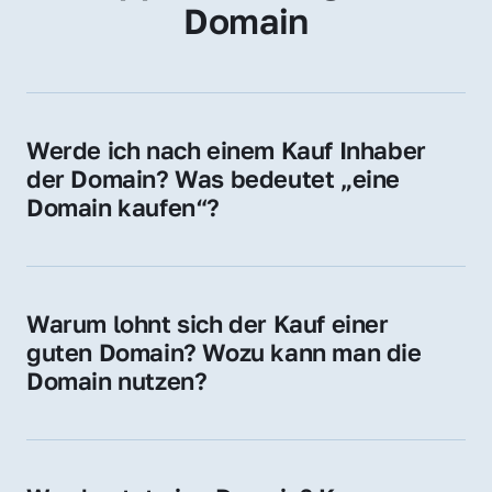
Domain
Werde ich nach einem Kauf Inhaber 
der Domain? Was bedeutet „eine 
Domain kaufen“?
Ja, Sie werden der offizielle Domain-Inhaber. 
Sie erhalten alle Rechte zur Nutzung, 
Verwaltung oder Weiterveräußerung der 
Warum lohnt sich der Kauf einer 
Domain.
guten Domain? Wozu kann man die 
Domain nutzen?
Eine starke Domain steigert Sichtbarkeit, 
Vertrauen und Markenwert. Nutzen Sie sie 
für Ihre Website, Weiterleitung, E-Mail-