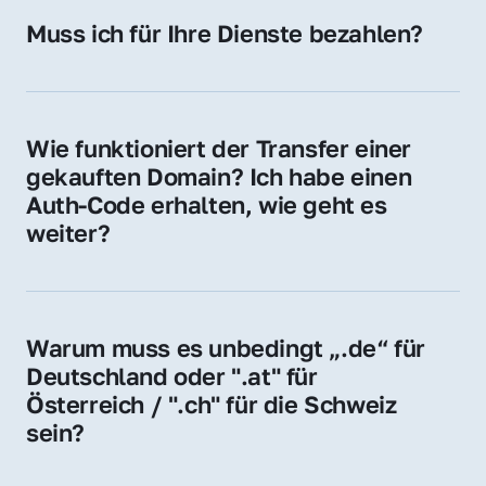
Hosting-Anbieter) fallen geringe laufende 
Muss ich für Ihre Dienste bezahlen?
Gebühren an. Diese bewegen sich für .de 
Nein, bei uns zahlen Sie nur den Kaufpreis 
Domains bei ca. 5€ / Jahr
der Domain – ohne zusätzliche Vermittlungs- 
oder Servicegebühren.
Wie funktioniert der Transfer einer 
gekauften Domain? Ich habe einen 
Auth-Code erhalten, wie geht es 
weiter?
Mit dem Auth-Code beauftragen Sie Ihren 
Provider, die Domain zu übernehmen. Gerne 
begleiten wir Sie bei diesem einfachen und 
Warum muss es unbedingt „.de“ für 
schnellen Prozess.
Deutschland oder ".at" für 
Österreich / ".ch" für die Schweiz 
sein?
Diese Endungen stehen für regionale 